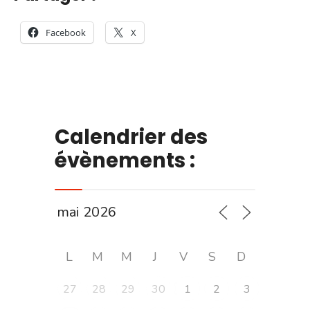
Facebook
X
Calendrier des
évènements :
L
M
M
J
V
S
D
27
28
29
30
1
2
3