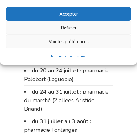
du 15 au 17 juillet:
pharmacie
Accepter
Palobart (Laguépie)
Refuser
du 17 au 20 juillet :
pharmacie
Carnus (rue Marcellin-Fabre)
Voir les préférences
Le 20 juillet :
pharmacie
Politique de cookies
Charignon-Dumas (La Fouillade)
du 20 au 24 juillet :
pharmacie
Palobart (Laguépie)
du 24 au 31 juillet :
pharmacie
du marché (2 allées Aristide
Briand)
du 31 juillet au 3 août :
pharmacie Fontanges