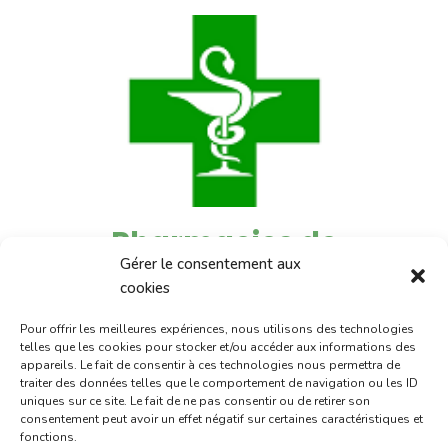
Pharmacies de
Gérer le consentement aux
garde :
cookies
Pour offrir les meilleures expériences, nous utilisons des technologies
du 6 au 10 juillet :
pharmacie
telles que les cookies pour stocker et/ou accéder aux informations des
Charignon-Dumas (La Fouillade)
appareils. Le fait de consentir à ces technologies nous permettra de
traiter des données telles que le comportement de navigation ou les ID
du 10 au 15 juillet :
pharmacie
uniques sur ce site. Le fait de ne pas consentir ou de retirer son
consentement peut avoir un effet négatif sur certaines caractéristiques et
Dupont (place de la République)
fonctions.