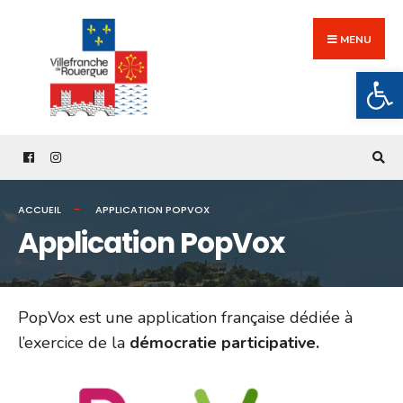
Search
Skip
for:
to
MENU
content
Ouv
ACCUEIL
APPLICATION POPVOX
Application PopVox
PopVox est une application française dédiée à
l’exercice de la
démocratie participative.