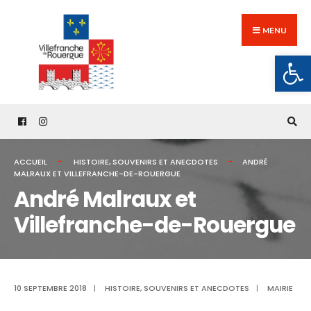
Search
Skip
for:
to
MENU
content
Ouv
ACCUEIL
HISTOIRE
,
SOUVENIRS ET ANECDOTES
ANDRÉ
MALRAUX ET VILLEFRANCHE-DE-ROUERGUE
André Malraux et
Villefranche-de-Rouergue
10 SEPTEMBRE 2018
|
HISTOIRE
,
SOUVENIRS ET ANECDOTES
|
MAIRIE