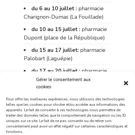
du 6 au 10 juillet :
pharmacie
Charignon-Dumas (La Fouillade)
du 10 au 15 juillet :
pharmacie
Dupont (place de la République)
du 15 au 17 juillet:
pharmacie
Palobart (Laguépie)
du 17 au 20 juillet :
pharmacie
Carnus (rue Marcellin-Fabre)
Gérer le consentement aux
cookies
Le 20 juillet :
pharmacie
Charignon-Dumas (La Fouillade)
Pour offrir les meilleures expériences, nous utilisons des technologies
telles que les cookies pour stocker et/ou accéder aux informations des
appareils. Le fait de consentir à ces technologies nous permettra de
du 20 au 24 juillet :
pharmacie
traiter des données telles que le comportement de navigation ou les ID
Palobart (Laguépie)
uniques sur ce site. Le fait de ne pas consentir ou de retirer son
consentement peut avoir un effet négatif sur certaines caractéristiques et
fonctions.
du 24 au 31 juillet :
pharmacie