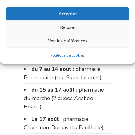
du marché (2 allées Aristide
Accepter
Briand)
du 31 juillet au 3 août :
Refuser
pharmacie Fontanges
Voir les préférences
du 3 au 7 août :
pharmacie
Politique de cookies
Charignon-Dumas (La Fouillade)
du 7 au 14 août :
pharmacie
Bonnemaire (rue Saint-Jacques)
du 15 au 17 août :
pharmacie
du marché (2 allées Aristide
Briand)
Le 17 août :
pharmacie
Charignon-Dumas (La Fouillade)