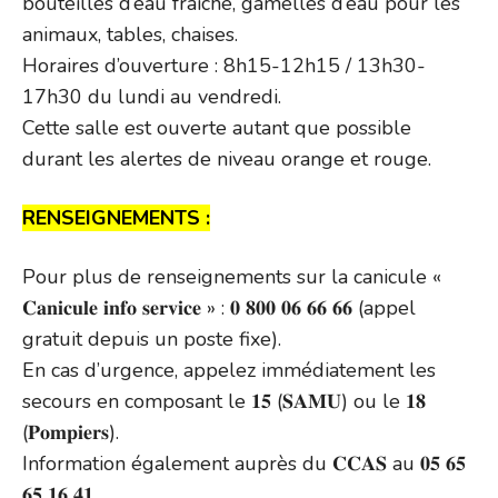
bouteilles d’eau fraîche, gamelles d’eau pour les
animaux, tables, chaises.
Horaires d’ouverture : 8h15-12h15 / 13h30-
17h30 du lundi au vendredi.
Cette salle est ouverte autant que possible
durant les alertes de niveau orange et rouge.
RENSEIGNEMENTS :
Pour plus de renseignements sur la canicule «
𝐂𝐚𝐧𝐢𝐜𝐮𝐥𝐞 𝐢𝐧𝐟𝐨 𝐬𝐞𝐫𝐯𝐢𝐜𝐞 » : 𝟎 𝟖𝟎𝟎 𝟎𝟔 𝟔𝟔 𝟔𝟔 (appel
gratuit depuis un poste fixe).
En cas d’urgence, appelez immédiatement les
secours en composant le 𝟏𝟓 (𝐒𝐀𝐌𝐔) ou le 𝟏𝟖
(𝐏𝐨𝐦𝐩𝐢𝐞𝐫𝐬).
Information également auprès du 𝐂𝐂𝐀𝐒 au 𝟎𝟓 𝟔𝟓
𝟔𝟓 𝟏𝟔 𝟒𝟏