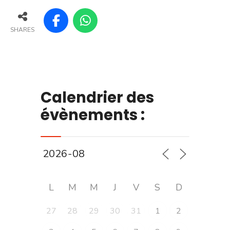
SHARES
Calendrier des
évènements :
L
M
M
J
V
S
D
27
28
29
30
31
1
2