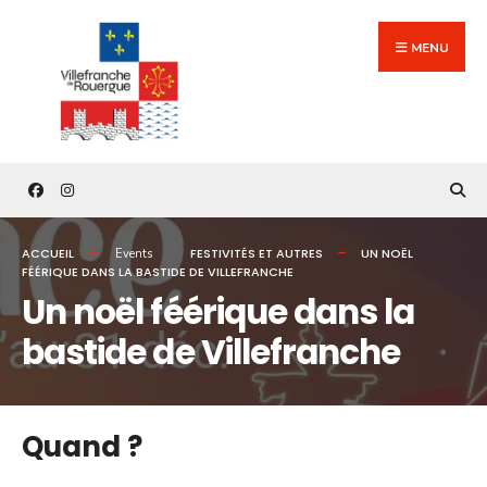
Search
Skip
for:
to
MENU
content
ACCUEIL
FESTIVITÉS ET AUTRES
UN NOËL
Events
FÉÉRIQUE DANS LA BASTIDE DE VILLEFRANCHE
Un noël féérique dans la
bastide de Villefranche
Quand ?