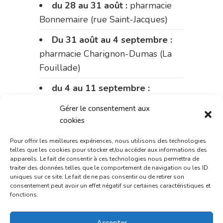
du 28 au 31 août :
pharmacie
Bonnemaire (rue Saint-Jacques)
Du 31 août au 4 septembre :
pharmacie Charignon-Dumas (La
Fouillade)
du 4 au 11 septembre :
pharmacie Carnus (rue Marcellin-
Gérer le consentement aux
Fabre)
cookies
du 11 au 14 septembre :
Pour offrir les meilleures expériences, nous utilisons des technologies
pharmacie Dupont (place de la
telles que les cookies pour stocker et/ou accéder aux informations des
appareils. Le fait de consentir à ces technologies nous permettra de
République)
traiter des données telles que le comportement de navigation ou les ID
uniques sur ce site. Le fait de ne pas consentir ou de retirer son
Le 14 septembre :
pharmacie
consentement peut avoir un effet négatif sur certaines caractéristiques et
fonctions.
Charignon-Dumas (La Fouillade)
du 14 au 18 septembre :
Accepter