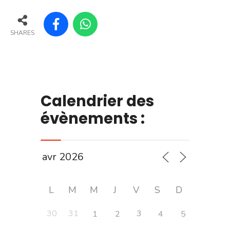
SHARES
Calendrier des
évènements :
L
M
M
J
V
S
D
30
31
3
1
2
4
5