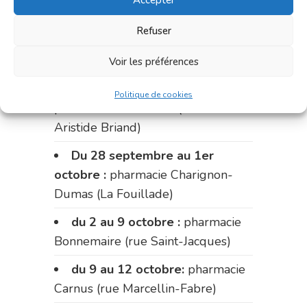
pharmacie Palobart (Laguépie)
Refuser
du 18 au 25 septembre :
pharmacie Fontanges
Voir les préférences
du 25 au 28 septembre :
Politique de cookies
pharmacie du marché (2 allées
Aristide Briand)
Du 28 septembre au 1er
octobre :
pharmacie Charignon-
Dumas (La Fouillade)
du 2 au 9 octobre :
pharmacie
Bonnemaire (rue Saint-Jacques)
du 9 au 12 octobre:
pharmacie
Carnus (rue Marcellin-Fabre)