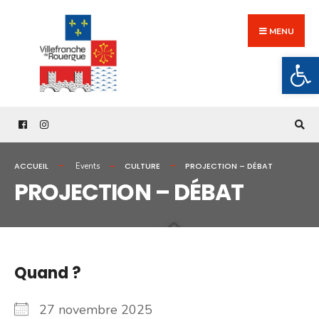
Search
Skip
for:
to
MENU
content
Ouv
ACCUEIL
CULTURE
PROJECTION – DÉBAT
Events
PROJECTION – DÉBAT
Quand ?
27 novembre 2025