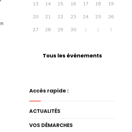
13
14
15
16
17
18
19
20
21
22
23
24
25
26
in
27
28
29
30
1
2
3
Tous les évènements
Accès rapide :
ACTUALITÉS
VOS DÉMARCHES