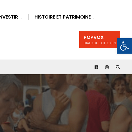
INVESTIR
HISTOIRE ET PATRIMOINE
POPVOX
Ouv
DIALOGUE CITOYEN