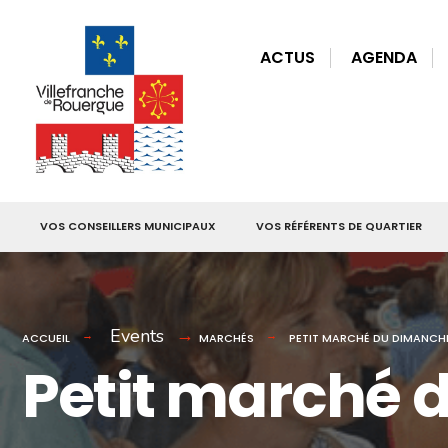
for:
Skip
to
ACTUS
AGENDA
content
VOS CONSEILLERS MUNICIPAUX
VOS RÉFÉRENTS DE QUARTIER
Events
ACCUEIL
MARCHÉS
PETIT MARCHÉ DU DIMANCH
Petit marché 