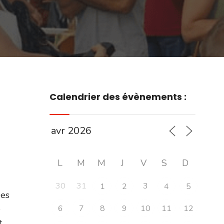
Calendrier des évènements :
L
M
M
J
V
S
D
30
31
3
1
2
4
5
des
e
6
7
8
9
10
11
12
t