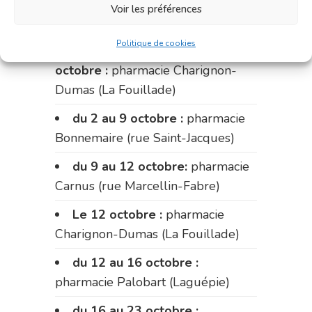
pharmacie du marché (2 allées
Voir les préférences
Aristide Briand)
Politique de cookies
Du 28 septembre au 1er
octobre :
pharmacie Charignon-
Dumas (La Fouillade)
du 2 au 9 octobre :
pharmacie
Bonnemaire (rue Saint-Jacques)
du 9 au 12 octobre:
pharmacie
Carnus (rue Marcellin-Fabre)
Le 12 octobre :
pharmacie
Charignon-Dumas (La Fouillade)
du 12 au 16 octobre :
pharmacie Palobart (Laguépie)
du 16 au 23 octobre :