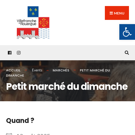
Search
Skip
for:
to
MENU
content
Ouv
ACCUEIL
MARCHÉS
PETIT MARCHÉ DU
Events
DIMANCHE
Petit marché du dimanche
Quand ?