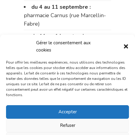
du 4 au 11 septembre :
pharmacie Carnus (rue Marcellin-
Fabre)
du 11 au 14 septembre :
Gérer le consentement aux
pharmacie Dupont (place de la
cookies
République)
Pour offrir les meilleures expériences, nous utilisons des technologies
Le 14 septembre :
pharmacie
telles que les cookies pour stocker et/ou accéder aux informations des
Charignon-Dumas (La Fouillade)
appareils. Le fait de consentir à ces technologies nous permettra de
traiter des données telles que le comportement de navigation ou les ID
uniques sur ce site. Le fait de ne pas consentir ou de retirer son
du 14 au 18 septembre :
consentement peut avoir un effet négatif sur certaines caractéristiques et
pharmacie Palobart (Laguépie)
fonctions.
du 18 au 25 septembre :
Accepter
pharmacie Fontanges
Refuser
du 25 au 28 septembre :