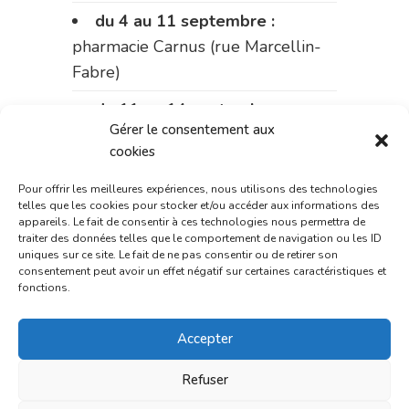
du 4 au 11 septembre :
pharmacie Carnus (rue Marcellin-
Fabre)
du 11 au 14 septembre :
Gérer le consentement aux
pharmacie Dupont (place de la
cookies
République)
Pour offrir les meilleures expériences, nous utilisons des technologies
Le 14 septembre :
pharmacie
telles que les cookies pour stocker et/ou accéder aux informations des
Charignon-Dumas (La Fouillade)
appareils. Le fait de consentir à ces technologies nous permettra de
traiter des données telles que le comportement de navigation ou les ID
uniques sur ce site. Le fait de ne pas consentir ou de retirer son
du 14 au 18 septembre :
consentement peut avoir un effet négatif sur certaines caractéristiques et
pharmacie Palobart (Laguépie)
fonctions.
du 18 au 25 septembre :
Accepter
pharmacie Fontanges
Refuser
du 25 au 28 septembre :