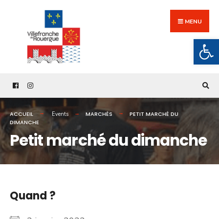
Search
Skip
for:
to
MENU
content
Ouv
ACCUEIL
MARCHÉS
PETIT MARCHÉ DU
Events
DIMANCHE
Petit marché du dimanche
Quand ?