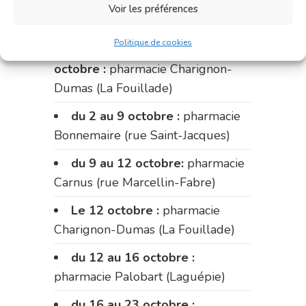
pharmacie du marché (2 allées
Voir les préférences
Aristide Briand)
Politique de cookies
Du 28 septembre au 1er
octobre :
pharmacie Charignon-
Dumas (La Fouillade)
du 2 au 9 octobre :
pharmacie
Bonnemaire (rue Saint-Jacques)
du 9 au 12 octobre:
pharmacie
Carnus (rue Marcellin-Fabre)
Le 12 octobre :
pharmacie
Charignon-Dumas (La Fouillade)
du 12 au 16 octobre :
pharmacie Palobart (Laguépie)
du 16 au 23 octobre :