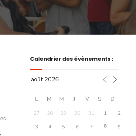
Calendrier des évènements :
L
M
M
J
V
S
D
27
28
29
30
31
1
2
des
8
e
3
4
5
6
7
9
t