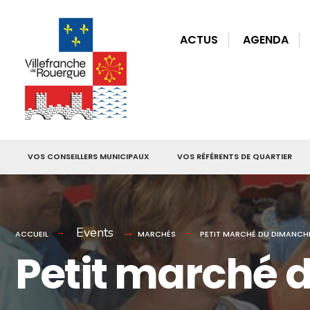
for:
Skip
to
ACTUS
AGENDA
content
VOS CONSEILLERS MUNICIPAUX
VOS RÉFÉRENTS DE QUARTIER
Events
ACCUEIL
MARCHÉS
PETIT MARCHÉ DU DIMANCH
Petit marché 