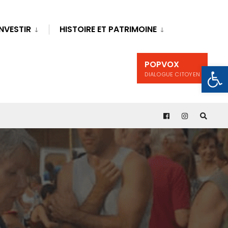
INVESTIR
HISTOIRE ET PATRIMOINE
POPVOX
Ouv
DIALOGUE CITOYEN