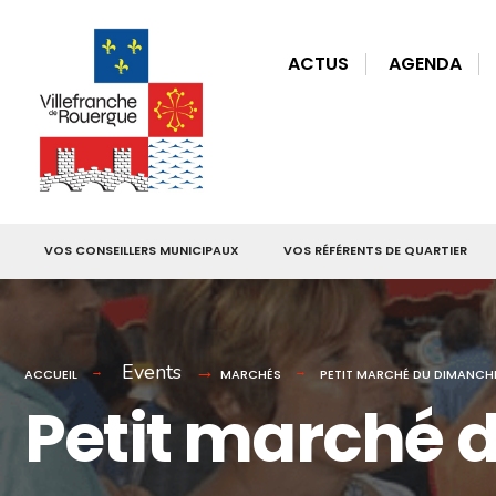
for:
Skip
to
ACTUS
AGENDA
content
VOS CONSEILLERS MUNICIPAUX
VOS RÉFÉRENTS DE QUARTIER
Events
ACCUEIL
MARCHÉS
PETIT MARCHÉ DU DIMANCH
Petit marché 