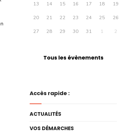
13
14
15
16
17
18
19
20
21
22
23
24
25
26
in
27
28
29
30
31
1
2
Tous les évènements
Accès rapide :
ACTUALITÉS
VOS DÉMARCHES