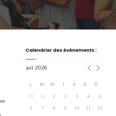
Calendrier des évènements :
L
M
M
J
V
S
D
29
3
30
1
2
4
5
des
e
6
7
8
9
10
11
12
t