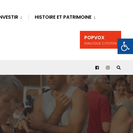
INVESTIR
HISTOIRE ET PATRIMOINE
POPVOX
Ouv
DIALOGUE CITOYEN