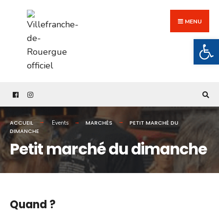
Search
Skip
for:
to
MENU
content
Ouv
ACCUEIL
MARCHÉS
PETIT MARCHÉ DU
Events
DIMANCHE
Petit marché du dimanche
Quand ?