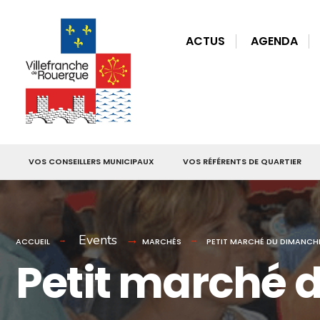
for:
Skip
to
ACTUS
AGENDA
content
VOS CONSEILLERS MUNICIPAUX
VOS RÉFÉRENTS DE QUARTIER
Events
ACCUEIL
MARCHÉS
PETIT MARCHÉ DU DIMANCH
Petit marché 