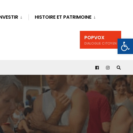
INVESTIR
HISTOIRE ET PATRIMOINE
POPVOX
Ouv
DIALOGUE CITOYEN