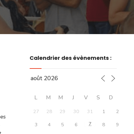
Calendrier des évènements :
L
M
M
J
V
S
D
27
28
29
30
31
1
2
des
7
e
3
4
5
6
8
9
t