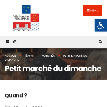
Search
Skip
for:
to
MENU
content
Ouv
ACCUEIL
MARCHÉS
PETIT MARCHÉ DU
Events
DIMANCHE
Petit marché du dimanche
Quand ?