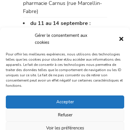
pharmacie Carnus (rue Marcellin-
Fabre)
du 11 au 14 septembre :
pharmacie Dupont (place de la
Gérer le consentement aux
République)
cookies
Le 14 septembre :
pharmacie
Pour offrir les meilleures expériences, nous utilisons des technologies
Charignon-Dumas (La Fouillade)
telles que les cookies pour stocker et/ou accéder aux informations des
appareils. Le fait de consentir à ces technologies nous permettra de
traiter des données telles que le comportement de navigation ou les ID
du 14 au 18 septembre :
uniques sur ce site. Le fait de ne pas consentir ou de retirer son
pharmacie Palobart (Laguépie)
consentement peut avoir un effet négatif sur certaines caractéristiques et
fonctions.
du 18 au 25 septembre :
pharmacie Fontanges
Accepter
du 25 au 28 septembre :
Refuser
pharmacie du marché (2 allées
Aristide Briand)
Voir les préférences