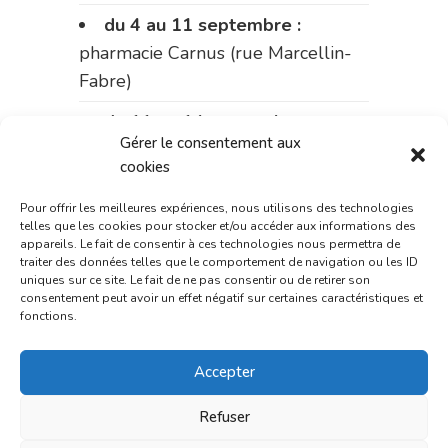
du 4 au 11 septembre :
pharmacie Carnus (rue Marcellin-
Fabre)
du 11 au 14 septembre :
Gérer le consentement aux
pharmacie Dupont (place de la
cookies
République)
Pour offrir les meilleures expériences, nous utilisons des technologies
Le 14 septembre :
pharmacie
telles que les cookies pour stocker et/ou accéder aux informations des
Charignon-Dumas (La Fouillade)
appareils. Le fait de consentir à ces technologies nous permettra de
traiter des données telles que le comportement de navigation ou les ID
uniques sur ce site. Le fait de ne pas consentir ou de retirer son
du 14 au 18 septembre :
consentement peut avoir un effet négatif sur certaines caractéristiques et
pharmacie Palobart (Laguépie)
fonctions.
du 18 au 25 septembre :
Accepter
pharmacie Fontanges
Refuser
du 25 au 28 septembre :