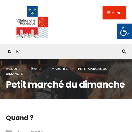
Search
Skip
for:
to
MENU
content
Ouv
ACCUEIL
MARCHÉS
PETIT MARCHÉ DU
Events
DIMANCHE
Petit marché du dimanche
Quand ?