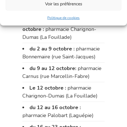
pharmacie du marché (2 allées
Voir les préférences
Aristide Briand)
Politique de cookies
Du 28 septembre au 1er
octobre :
pharmacie Charignon-
Dumas (La Fouillade)
du 2 au 9 octobre :
pharmacie
Bonnemaire (rue Saint-Jacques)
du 9 au 12 octobre:
pharmacie
Carnus (rue Marcellin-Fabre)
Le 12 octobre :
pharmacie
Charignon-Dumas (La Fouillade)
du 12 au 16 octobre :
pharmacie Palobart (Laguépie)