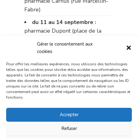
pharmacie Carnus (rue Marcellin-
Fabre)
du 11 au 14 septembre :
pharmacie Dupont (place de la
République)
Gérer le consentement aux
cookies
Le 14 septembre :
pharmacie
Charignon-Dumas (La Fouillade)
Pour offrir les meilleures expériences, nous utilisons des technologies
telles que les cookies pour stocker et/ou accéder aux informations des
du 14 au 18 septembre :
appareils. Le fait de consentir à ces technologies nous permettra de
traiter des données telles que le comportement de navigation ou les ID
pharmacie Palobart (Laguépie)
uniques sur ce site. Le fait de ne pas consentir ou de retirer son
consentement peut avoir un effet négatif sur certaines caractéristiques et
du 18 au 25 septembre :
fonctions.
pharmacie Fontanges
Accepter
du 25 au 28 septembre :
pharmacie du marché (2 allées
Refuser
Aristide Briand)