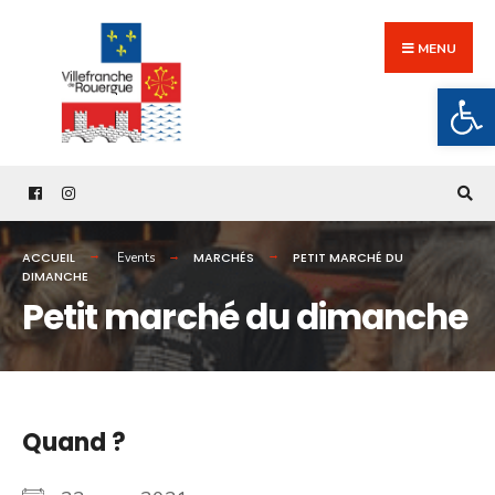
Search
Skip
for:
to
MENU
content
Ouv
ACCUEIL
MARCHÉS
PETIT MARCHÉ DU
Events
DIMANCHE
Petit marché du dimanche
Quand ?