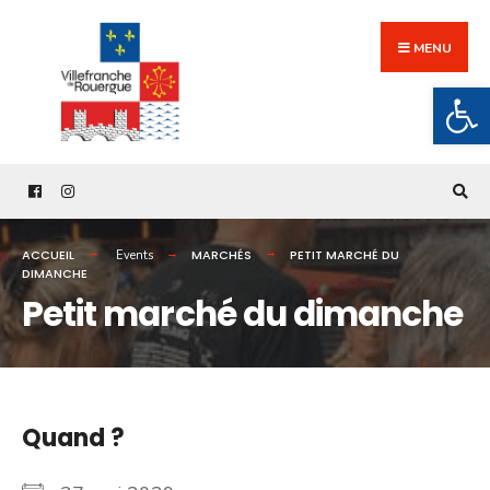
Search
Skip
for:
to
MENU
content
Ouv
ACCUEIL
MARCHÉS
PETIT MARCHÉ DU
Events
DIMANCHE
Petit marché du dimanche
Quand ?