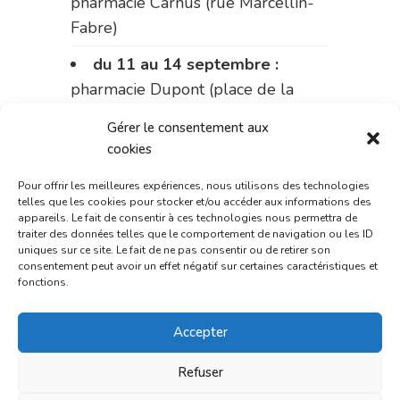
pharmacie Carnus (rue Marcellin-
Fabre)
du 11 au 14 septembre :
pharmacie Dupont (place de la
République)
Gérer le consentement aux
cookies
Le 14 septembre :
pharmacie
Charignon-Dumas (La Fouillade)
Pour offrir les meilleures expériences, nous utilisons des technologies
telles que les cookies pour stocker et/ou accéder aux informations des
du 14 au 18 septembre :
appareils. Le fait de consentir à ces technologies nous permettra de
traiter des données telles que le comportement de navigation ou les ID
pharmacie Palobart (Laguépie)
uniques sur ce site. Le fait de ne pas consentir ou de retirer son
consentement peut avoir un effet négatif sur certaines caractéristiques et
du 18 au 25 septembre :
fonctions.
pharmacie Fontanges
Accepter
du 25 au 28 septembre :
pharmacie du marché (2 allées
Refuser
Aristide Briand)