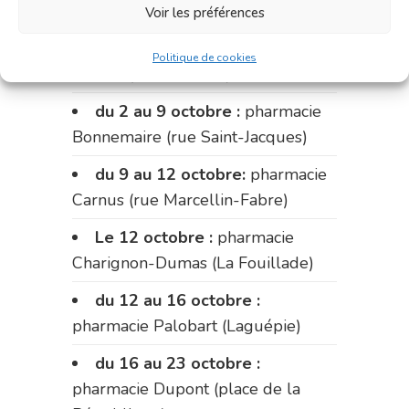
Voir les préférences
Du 28 septembre au 1er
octobre :
pharmacie Charignon-
Politique de cookies
Dumas (La Fouillade)
du 2 au 9 octobre :
pharmacie
Bonnemaire (rue Saint-Jacques)
du 9 au 12 octobre:
pharmacie
Carnus (rue Marcellin-Fabre)
Le 12 octobre :
pharmacie
Charignon-Dumas (La Fouillade)
du 12 au 16 octobre :
pharmacie Palobart (Laguépie)
du 16 au 23 octobre :
pharmacie Dupont (place de la