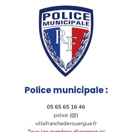
Police municipale :
05 65 65 16 46
police {@}
villefranchederouergue.fr
Tous les numéros d'urgence ici