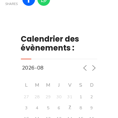
SHARES
Calendrier des
évènements :
L
M
M
J
V
S
D
27
28
29
30
31
1
2
7
3
4
5
6
8
9