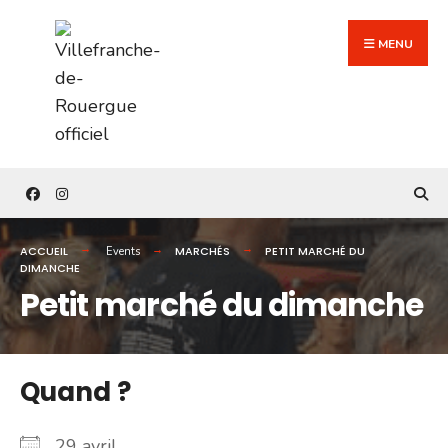
Search
Skip
for:
to
MENU
content
ACCUEIL
MARCHÉS
PETIT MARCHÉ DU
Events
DIMANCHE
Petit marché du dimanche
Quand ?
29 avril