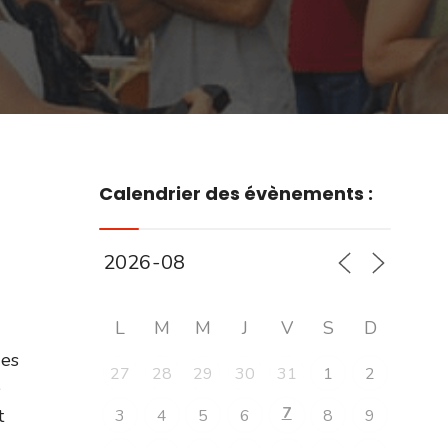
Calendrier des évènements :
L
M
M
J
V
S
D
des
27
28
29
30
31
1
2
e
7
t
3
4
5
6
8
9