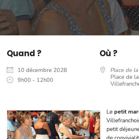
Quand ?
Où ?
10 décembre 2028
Place de l
Place de l
9h00 - 12h00
Villefranc
Le
petit ma
Villefranchoi
petit déjeun
de conviviali