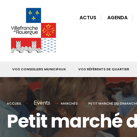
for:
Skip
to
ACTUS
AGENDA
content
VOS CONSEILLERS MUNICIPAUX
VOS RÉFÉRENTS DE QUARTIER
Events
ACCUEIL
MARCHÉS
PETIT MARCHÉ DU DIMANCH
Petit marché 