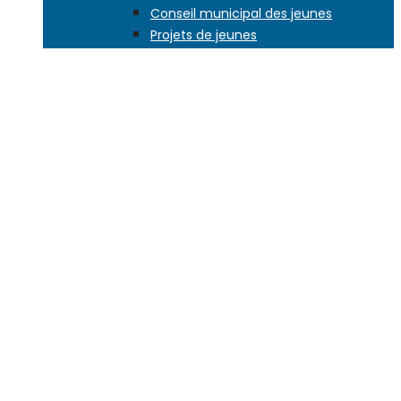
Conseil municipal des jeunes
Projets de jeunes
Chantiers de jeunes
Le Pôle Jeunesse
Service civique
Vie étudiante – AFEV
SPORT ET LOISIRS
Centre Aqualudis
Equipements sportifs
Offre de sports et loisirs
Agenda sportif
CULTURE
Médiathèque La Manufacture
Théâtre
Galerie d’art La Poissonnerie
Musée Urbain Cabrol
Ecole de musique
Fonds jazz Panassié
Occitan !