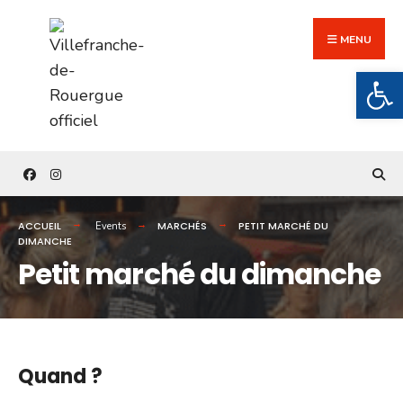
Search
Skip
for:
to
MENU
content
Ouv
ACCUEIL
MARCHÉS
PETIT MARCHÉ DU
Events
DIMANCHE
Petit marché du dimanche
Quand ?