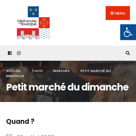
Search
Skip
for:
to
MENU
content
Ouv
ACCUEIL
MARCHÉS
PETIT MARCHÉ DU
Events
DIMANCHE
Petit marché du dimanche
Quand ?