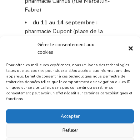
pharmacie Carnus (rue Marcellin-
Fabre)
du 11 au 14 septembre :
pharmacie Dupont (place de la
République)
Gérer le consentement aux
cookies
Le 14 septembre :
pharmacie
Charignon-Dumas (La Fouillade)
Pour offrir les meilleures expériences, nous utilisons des technologies
telles que les cookies pour stocker et/ou accéder aux informations des
du 14 au 18 septembre :
appareils. Le fait de consentir à ces technologies nous permettra de
traiter des données telles que le comportement de navigation ou les ID
pharmacie Palobart (Laguépie)
uniques sur ce site. Le fait de ne pas consentir ou de retirer son
consentement peut avoir un effet négatif sur certaines caractéristiques et
du 18 au 25 septembre :
fonctions.
pharmacie Fontanges
Accepter
du 25 au 28 septembre :
pharmacie du marché (2 allées
Refuser
Aristide Briand)