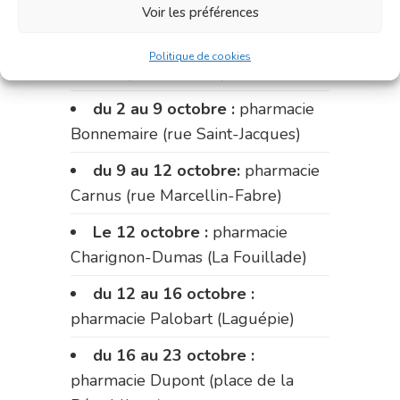
Voir les préférences
Du 28 septembre au 1er
octobre :
pharmacie Charignon-
Politique de cookies
Dumas (La Fouillade)
du 2 au 9 octobre :
pharmacie
Bonnemaire (rue Saint-Jacques)
du 9 au 12 octobre:
pharmacie
Carnus (rue Marcellin-Fabre)
Le 12 octobre :
pharmacie
Charignon-Dumas (La Fouillade)
du 12 au 16 octobre :
pharmacie Palobart (Laguépie)
du 16 au 23 octobre :
pharmacie Dupont (place de la