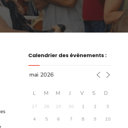
Calendrier des évènements :
L
M
M
J
V
S
D
27
28
29
30
1
2
3
des
e
4
5
6
7
8
9
10
t