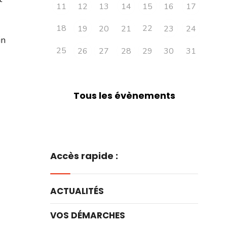
11
12
13
14
15
16
17
18
22
19
20
21
23
24
in
25
26
27
28
29
30
31
Tous les évènements
Accès rapide :
ACTUALITÉS
VOS DÉMARCHES