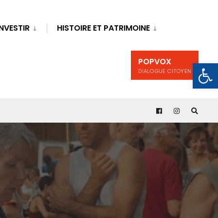
INVESTIR
HISTOIRE ET PATRIMOINE
POPVOX
Ouv
DIALOGUE CITOYEN