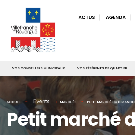
for:
Skip
to
ACTUS
AGENDA
content
VOS CONSEILLERS MUNICIPAUX
VOS RÉFÉRENTS DE QUARTIER
Events
ACCUEIL
MARCHÉS
PETIT MARCHÉ DU DIMANCH
Petit marché 