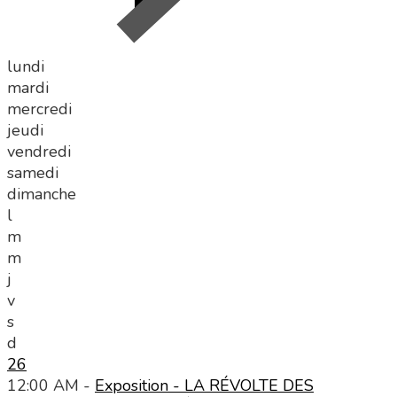
lundi
mardi
mercredi
jeudi
vendredi
samedi
dimanche
l
m
m
j
v
s
d
26
12:00 AM -
Exposition - LA RÉVOLTE DES