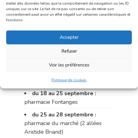
traiter des données telles que le comportement de navigation ou les ID
Fabre)
uniques sur ce site. Le fait de ne pas consentir ou de retirer son
consentement peut avoir un effet négatif sur certaines caractéristiques et
du 11 au 14 septembre :
fonctions.
pharmacie Dupont (place de la
Accepter
République)
Le 14 septembre :
pharmacie
Refuser
Charignon-Dumas (La Fouillade)
Voir les préférences
du 14 au 18 septembre :
pharmacie Palobart (Laguépie)
Politique de cookies
du 18 au 25 septembre :
pharmacie Fontanges
du 25 au 28 septembre :
pharmacie du marché (2 allées
Aristide Briand)