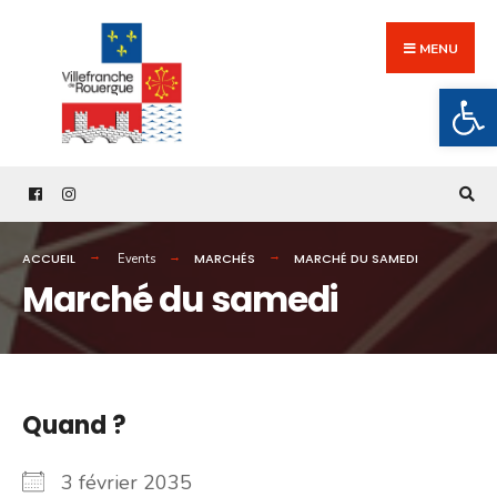
Search
Skip
for:
to
MENU
content
Ouv
ACCUEIL
MARCHÉS
MARCHÉ DU SAMEDI
Events
Marché du samedi
Quand ?
3 février 2035