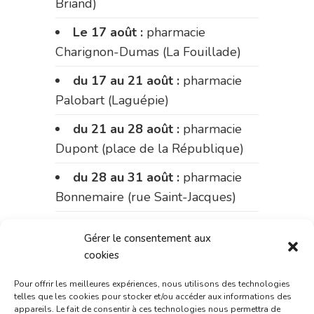
Briand)
Le 17 août :
pharmacie
Charignon-Dumas (La Fouillade)
du 17 au 21 août :
pharmacie
Palobart (Laguépie)
du 21 au 28 août :
pharmacie
Dupont (place de la République)
du 28 au 31 août :
pharmacie
Bonnemaire (rue Saint-Jacques)
Du 31 août au 4 septembre :
Gérer le consentement aux
pharmacie Charignon-Dumas (La
cookies
Fouillade)
Pour offrir les meilleures expériences, nous utilisons des technologies
du 4 au 11 septembre :
telles que les cookies pour stocker et/ou accéder aux informations des
appareils. Le fait de consentir à ces technologies nous permettra de
pharmacie Carnus (rue Marcellin-