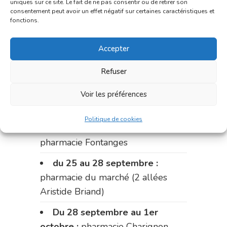
uniques sur ce site. Le fait de ne pas consentir ou de retirer son
du 11 au 14 septembre :
consentement peut avoir un effet négatif sur certaines caractéristiques et
fonctions.
pharmacie Dupont (place de la
République)
Accepter
Le 14 septembre :
pharmacie
Refuser
Charignon-Dumas (La Fouillade)
du 14 au 18 septembre :
Voir les préférences
pharmacie Palobart (Laguépie)
Politique de cookies
du 18 au 25 septembre :
pharmacie Fontanges
du 25 au 28 septembre :
pharmacie du marché (2 allées
Aristide Briand)
Du 28 septembre au 1er
octobre :
pharmacie Charignon-