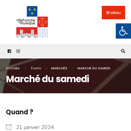
Search
Skip
for:
to
MENU
content
Ouv
ACCUEIL
MARCHÉS
MARCHÉ DU SAMEDI
Events
Marché du samedi
Quand ?
21 janvier 2034