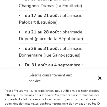
Charignon-Dumas (La Fouillade)
du 17 au 21 août :
pharmacie
Palobart (Laguépie)
du 21 au 28 août :
pharmacie
Dupont (place de la République)
du 28 au 31 août :
pharmacie
Bonnemaire (rue Saint-Jacques)
Du 31 août au 4 septembre :
pharmacie Charignon-Dumas (La
Gérer le consentement aux
Fouillade)
cookies
du 4 au 11 septembre :
Pour offrir les meilleures expériences, nous utilisons des technologies
pharmacie Carnus (rue Marcellin-
telles que les cookies pour stocker et/ou accéder aux informations des
appareils. Le fait de consentir à ces technologies nous permettra de
Fabre)
traiter des données telles que le comportement de navigation ou les ID