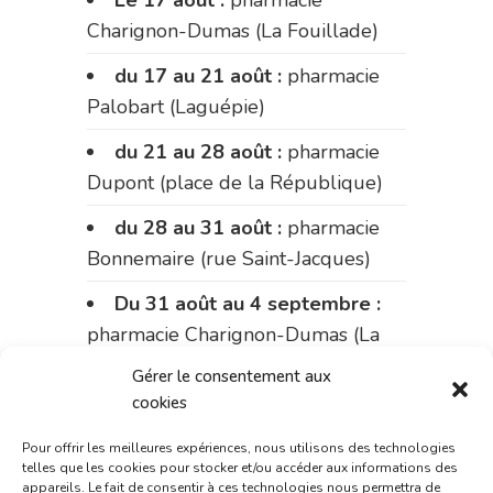
Le 17 août :
pharmacie
Charignon-Dumas (La Fouillade)
du 17 au 21 août :
pharmacie
Palobart (Laguépie)
du 21 au 28 août :
pharmacie
Dupont (place de la République)
du 28 au 31 août :
pharmacie
Bonnemaire (rue Saint-Jacques)
Du 31 août au 4 septembre :
pharmacie Charignon-Dumas (La
Fouillade)
Gérer le consentement aux
cookies
du 4 au 11 septembre :
pharmacie Carnus (rue Marcellin-
Pour offrir les meilleures expériences, nous utilisons des technologies
telles que les cookies pour stocker et/ou accéder aux informations des
Fabre)
appareils. Le fait de consentir à ces technologies nous permettra de