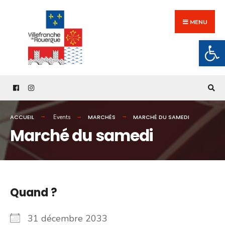
Search
Skip
for:
to
MENU
content
Ouv
ACCUEIL
MARCHÉS
MARCHÉ DU SAMEDI
Events
Marché du samedi
Quand ?
31 décembre 2033