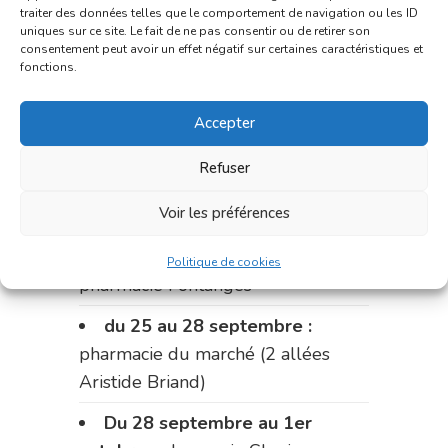
traiter des données telles que le comportement de navigation ou les ID
du 11 au 14 septembre :
uniques sur ce site. Le fait de ne pas consentir ou de retirer son
pharmacie Dupont (place de la
consentement peut avoir un effet négatif sur certaines caractéristiques et
fonctions.
République)
Le 14 septembre :
pharmacie
Accepter
Charignon-Dumas (La Fouillade)
Refuser
du 14 au 18 septembre :
Voir les préférences
pharmacie Palobart (Laguépie)
du 18 au 25 septembre :
Politique de cookies
pharmacie Fontanges
du 25 au 28 septembre :
pharmacie du marché (2 allées
Aristide Briand)
Du 28 septembre au 1er