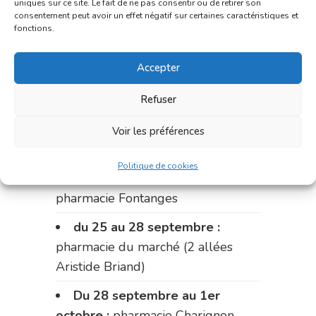
uniques sur ce site. Le fait de ne pas consentir ou de retirer son
du 11 au 14 septembre :
consentement peut avoir un effet négatif sur certaines caractéristiques et
fonctions.
pharmacie Dupont (place de la
République)
Accepter
Le 14 septembre :
pharmacie
Refuser
Charignon-Dumas (La Fouillade)
du 14 au 18 septembre :
Voir les préférences
pharmacie Palobart (Laguépie)
Politique de cookies
du 18 au 25 septembre :
pharmacie Fontanges
du 25 au 28 septembre :
pharmacie du marché (2 allées
Aristide Briand)
Du 28 septembre au 1er
octobre :
pharmacie Charignon-