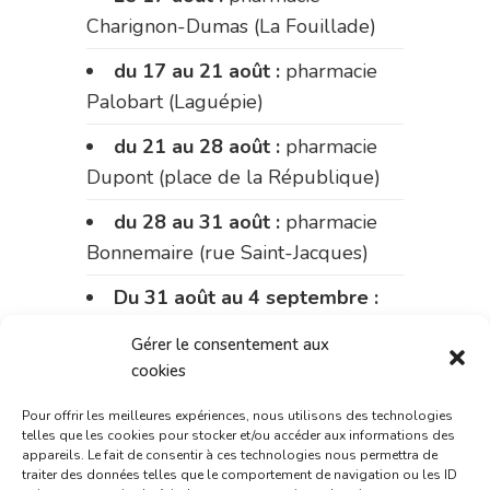
Charignon-Dumas (La Fouillade)
du 17 au 21 août :
pharmacie
Palobart (Laguépie)
du 21 au 28 août :
pharmacie
Dupont (place de la République)
du 28 au 31 août :
pharmacie
Bonnemaire (rue Saint-Jacques)
Du 31 août au 4 septembre :
pharmacie Charignon-Dumas (La
Gérer le consentement aux
Fouillade)
cookies
du 4 au 11 septembre :
Pour offrir les meilleures expériences, nous utilisons des technologies
pharmacie Carnus (rue Marcellin-
telles que les cookies pour stocker et/ou accéder aux informations des
appareils. Le fait de consentir à ces technologies nous permettra de
Fabre)
traiter des données telles que le comportement de navigation ou les ID