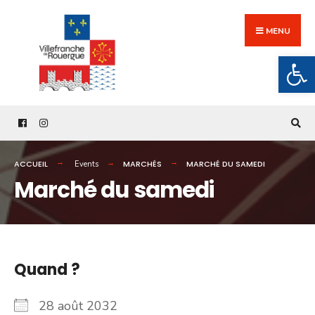
Search
Skip
for:
to
MENU
content
Ouv
ACCUEIL
MARCHÉS
MARCHÉ DU SAMEDI
Events
Marché du samedi
Quand ?
28 août 2032