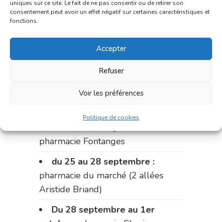
uniques sur ce site. Le fait de ne pas consentir ou de retirer son
du 11 au 14 septembre :
consentement peut avoir un effet négatif sur certaines caractéristiques et
fonctions.
pharmacie Dupont (place de la
République)
Accepter
Le 14 septembre :
pharmacie
Refuser
Charignon-Dumas (La Fouillade)
du 14 au 18 septembre :
Voir les préférences
pharmacie Palobart (Laguépie)
Politique de cookies
du 18 au 25 septembre :
pharmacie Fontanges
du 25 au 28 septembre :
pharmacie du marché (2 allées
Aristide Briand)
Du 28 septembre au 1er