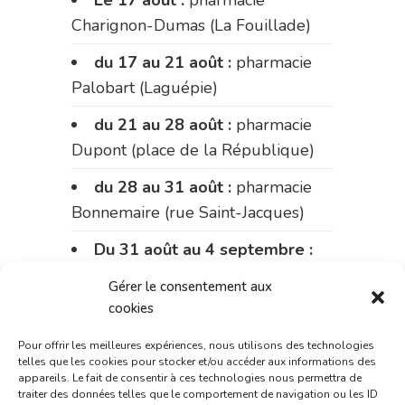
Le 17 août :
pharmacie
Charignon-Dumas (La Fouillade)
du 17 au 21 août :
pharmacie
Palobart (Laguépie)
du 21 au 28 août :
pharmacie
Dupont (place de la République)
du 28 au 31 août :
pharmacie
Bonnemaire (rue Saint-Jacques)
Du 31 août au 4 septembre :
pharmacie Charignon-Dumas (La
Gérer le consentement aux
Fouillade)
cookies
du 4 au 11 septembre :
Pour offrir les meilleures expériences, nous utilisons des technologies
pharmacie Carnus (rue Marcellin-
telles que les cookies pour stocker et/ou accéder aux informations des
appareils. Le fait de consentir à ces technologies nous permettra de
Fabre)
traiter des données telles que le comportement de navigation ou les ID