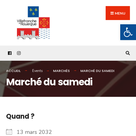
Search
Skip
for:
to
MENU
content
Ouv
ACCUEIL
MARCHÉS
MARCHÉ DU SAMEDI
Events
Marché du samedi
Quand ?
13 mars 2032