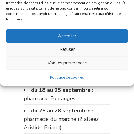
traiter des données telles que le comportement de navigation ou les ID
Fabre)
uniques sur ce site. Le fait de ne pas consentir ou de retirer son
consentement peut avoir un effet négatif sur certaines caractéristiques et
du 11 au 14 septembre :
fonctions.
pharmacie Dupont (place de la
Accepter
République)
Le 14 septembre :
pharmacie
Refuser
Charignon-Dumas (La Fouillade)
Voir les préférences
du 14 au 18 septembre :
pharmacie Palobart (Laguépie)
Politique de cookies
du 18 au 25 septembre :
pharmacie Fontanges
du 25 au 28 septembre :
pharmacie du marché (2 allées
Aristide Briand)