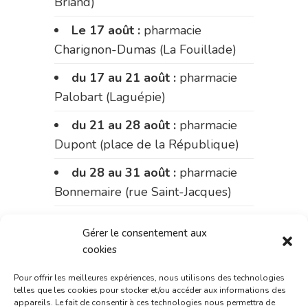
Briand)
Le 17 août :
pharmacie
Charignon-Dumas (La Fouillade)
du 17 au 21 août :
pharmacie
Palobart (Laguépie)
du 21 au 28 août :
pharmacie
Dupont (place de la République)
du 28 au 31 août :
pharmacie
Bonnemaire (rue Saint-Jacques)
Du 31 août au 4 septembre :
Gérer le consentement aux
pharmacie Charignon-Dumas (La
cookies
Fouillade)
Pour offrir les meilleures expériences, nous utilisons des technologies
du 4 au 11 septembre :
telles que les cookies pour stocker et/ou accéder aux informations des
appareils. Le fait de consentir à ces technologies nous permettra de
pharmacie Carnus (rue Marcellin-