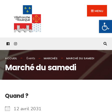
Search
Skip
for:
to
MENU
content
Ouv
ACCUEIL
MARCHÉS
MARCHÉ DU SAMEDI
Events
Marché du samedi
Quand ?
12 avril 2031