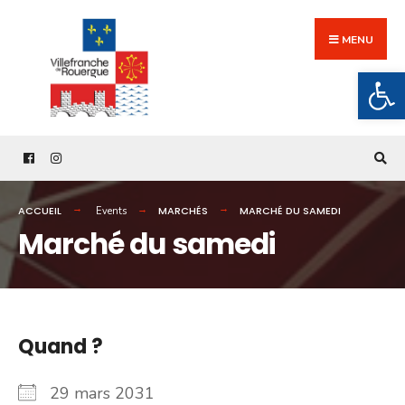
Search
Skip
for:
to
MENU
content
Ouv
ACCUEIL
MARCHÉS
MARCHÉ DU SAMEDI
Events
Marché du samedi
Quand ?
29 mars 2031