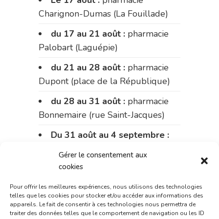
Le 17 août :
pharmacie
Charignon-Dumas (La Fouillade)
du 17 au 21 août :
pharmacie
Palobart (Laguépie)
du 21 au 28 août :
pharmacie
Dupont (place de la République)
du 28 au 31 août :
pharmacie
Bonnemaire (rue Saint-Jacques)
Du 31 août au 4 septembre :
pharmacie Charignon-Dumas (La
Gérer le consentement aux
Fouillade)
cookies
du 4 au 11 septembre :
Pour offrir les meilleures expériences, nous utilisons des technologies
pharmacie Carnus (rue Marcellin-
telles que les cookies pour stocker et/ou accéder aux informations des
appareils. Le fait de consentir à ces technologies nous permettra de
Fabre)
traiter des données telles que le comportement de navigation ou les ID