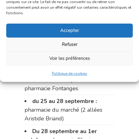
uniques sur ce site. Le fait de ne pas consentir ou de retirer son
du 11 au 14 septembre :
consentement peut avoir un effet négatif sur certaines caractéristiques et
fonctions.
pharmacie Dupont (place de la
République)
Accepter
Le 14 septembre :
pharmacie
Refuser
Charignon-Dumas (La Fouillade)
du 14 au 18 septembre :
Voir les préférences
pharmacie Palobart (Laguépie)
Politique de cookies
du 18 au 25 septembre :
pharmacie Fontanges
du 25 au 28 septembre :
pharmacie du marché (2 allées
Aristide Briand)
Du 28 septembre au 1er