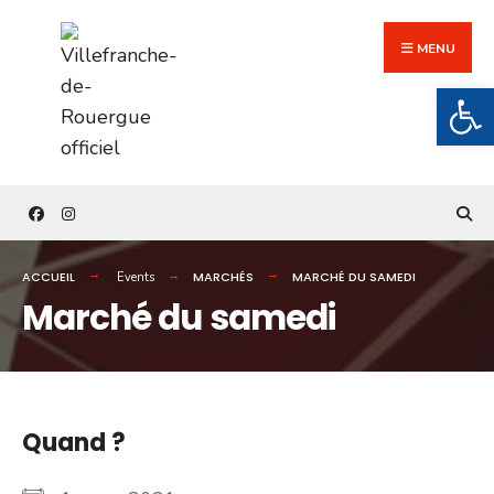
Search
Skip
for:
to
MENU
content
Ouv
ACCUEIL
MARCHÉS
MARCHÉ DU SAMEDI
Events
Marché du samedi
Quand ?