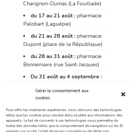
Charignon-Dumas (La Fouillade)
du 17 au 21 août :
pharmacie
Palobart (Laguépie)
du 21 au 28 août :
pharmacie
Dupont (place de la République)
du 28 au 31 août :
pharmacie
Bonnemaire (rue Saint-Jacques)
Du 31 août au 4 septembre :
pharmacie Charignon-Dumas (La
Gérer le consentement aux
Fouillade)
cookies
du 4 au 11 septembre :
Pour offrir les meilleures expériences, nous utilisons des technologies
pharmacie Carnus (rue Marcellin-
telles que les cookies pour stocker et/ou accéder aux informations des
Fabre)
appareils. Le fait de consentir à ces technologies nous permettra de
traiter des données telles que le comportement de navigation ou les ID
uniques sur ce site. Le fait de ne pas consentir ou de retirer son