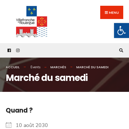
Search
Skip
for:
to
MENU
content
Ouv
ACCUEIL
MARCHÉS
MARCHÉ DU SAMEDI
Events
Marché du samedi
Quand ?
10 août 2030