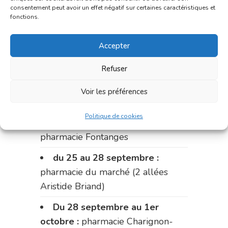
du 11 au 14 septembre :
consentement peut avoir un effet négatif sur certaines caractéristiques et
pharmacie Dupont (place de la
fonctions.
République)
Accepter
Le 14 septembre :
pharmacie
Charignon-Dumas (La Fouillade)
Refuser
du 14 au 18 septembre :
Voir les préférences
pharmacie Palobart (Laguépie)
Politique de cookies
du 18 au 25 septembre :
pharmacie Fontanges
du 25 au 28 septembre :
pharmacie du marché (2 allées
Aristide Briand)
Du 28 septembre au 1er
octobre :
pharmacie Charignon-