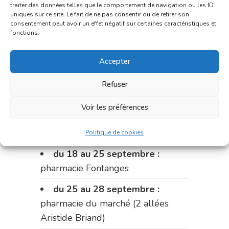
traiter des données telles que le comportement de navigation ou les ID
Fabre)
uniques sur ce site. Le fait de ne pas consentir ou de retirer son
consentement peut avoir un effet négatif sur certaines caractéristiques et
du 11 au 14 septembre :
fonctions.
pharmacie Dupont (place de la
Accepter
République)
Le 14 septembre :
pharmacie
Refuser
Charignon-Dumas (La Fouillade)
Voir les préférences
du 14 au 18 septembre :
pharmacie Palobart (Laguépie)
Politique de cookies
du 18 au 25 septembre :
pharmacie Fontanges
du 25 au 28 septembre :
pharmacie du marché (2 allées
Aristide Briand)