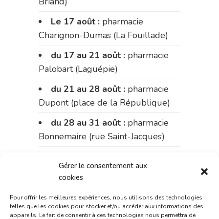
Briand)
Le 17 août :
pharmacie
Charignon-Dumas (La Fouillade)
du 17 au 21 août :
pharmacie
Palobart (Laguépie)
du 21 au 28 août :
pharmacie
Dupont (place de la République)
du 28 au 31 août :
pharmacie
Bonnemaire (rue Saint-Jacques)
Du 31 août au 4 septembre :
Gérer le consentement aux
pharmacie Charignon-Dumas (La
cookies
Fouillade)
Pour offrir les meilleures expériences, nous utilisons des technologies
du 4 au 11 septembre :
telles que les cookies pour stocker et/ou accéder aux informations des
appareils. Le fait de consentir à ces technologies nous permettra de
pharmacie Carnus (rue Marcellin-