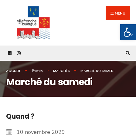
Search
Skip
for:
to
MENU
content
Ouv
ACCUEIL
MARCHÉS
MARCHÉ DU SAMEDI
Events
Marché du samedi
Quand ?
10 novembre 2029