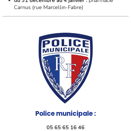
Police municipale :
05 65 65 16 46
police {@} villefranchederouergue.fr
Tous les numéros d'urgence ici