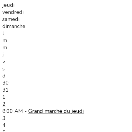
jeudi
vendredi
samedi
dimanche
l
m
m
j
v
s
d
30
31
1
2
8:00 AM -
Grand marché du jeudi
3
4