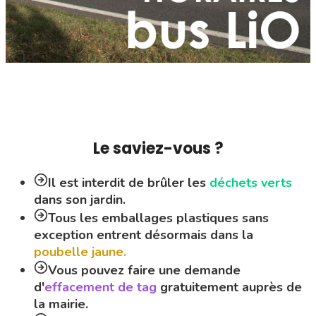
Le saviez-vous ?
Il est interdit de brûler les
déchets verts
dans son jardin.
Tous les emballages plastiques sans
exception entrent désormais dans la
poubelle jaune.
Vous pouvez faire une demande
d'
effacement de tag
gratuitement auprès de
la mairie.
Les
chiens
doivent être tenus en laisse sur
tout le périmètre de la commune.
Vous avez perdu votre animal ? Retrouvez-
le en publiant une annonce sur
petalertfrance.com