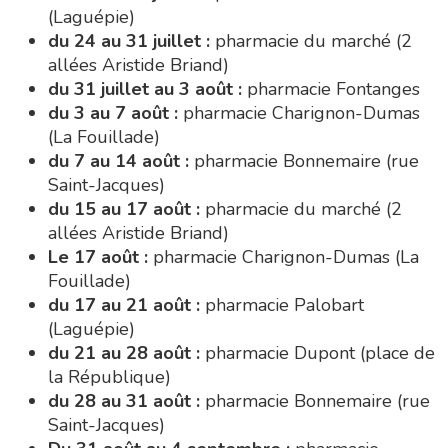
Saint-Jacques)
du 15 au 17 août :
pharmacie du marché (2
allées Aristide Briand)
Le 17 août :
pharmacie Charignon-Dumas (La
Fouillade)
du 17 au 21 août :
pharmacie Palobart
(Laguépie)
du 21 au 28 août :
pharmacie Dupont (place de
la République)
du 28 au 31 août :
pharmacie Bonnemaire (rue
Saint-Jacques)
Du 31 août au 4 septembre :
pharmacie
Charignon-Dumas (La Fouillade)
du 4 au 11 septembre :
pharmacie Carnus (rue
Marcellin-Fabre)
du 11 au 14 septembre :
pharmacie Dupont
(place de la République)
Le 14 septembre :
pharmacie Charignon-