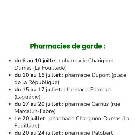
du 6 au 10 juillet :
pharmacie Charignon-
Dumas (La Fouillade)
du 10 au 15 juillet :
pharmacie Dupont (place
de la République)
du 15 au 17 juillet:
pharmacie Palobart
(Laguépie)
du 17 au 20 juillet :
pharmacie Carnus (rue
Marcellin-Fabre)
Le 20 juillet :
pharmacie Charignon-Dumas (La
Fouillade)
du 20 au 24 juillet :
pharmacie Palobart
(Laguépie)
du 24 au 31 juillet :
pharmacie du marché (2
allées Aristide Briand)
du 31 juillet au 3 août :
pharmacie Fontanges
du 3 au 7 août :
pharmacie Charignon-Dumas
(La Fouillade)
du 7 au 14 août :
pharmacie Bonnemaire (rue