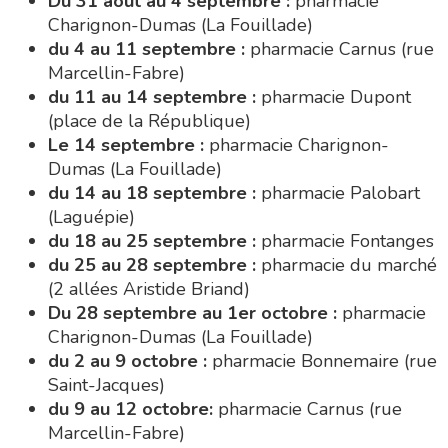
Dumas (La Fouillade)
du 14 au 18 septembre :
pharmacie Palobart
(Laguépie)
du 18 au 25 septembre :
pharmacie Fontanges
du 25 au 28 septembre :
pharmacie du marché
(2 allées Aristide Briand)
Du 28 septembre au 1er octobre :
pharmacie
Charignon-Dumas (La Fouillade)
du 2 au 9 octobre :
pharmacie Bonnemaire (rue
Saint-Jacques)
du 9 au 12 octobre:
pharmacie Carnus (rue
Marcellin-Fabre)
Le 12 octobre :
pharmacie Charignon-Dumas
(La Fouillade)
du 12 au 16 octobre :
pharmacie Palobart
(Laguépie)
du 16 au 23 octobre :
pharmacie Dupont (place
de la République)
du 23 au 26 octobre :
pharmacie du marché (2