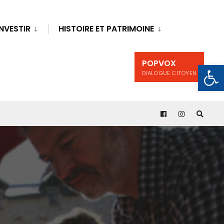
INVESTIR
HISTOIRE ET PATRIMOINE
POPVOX
Ouv
DIALOGUE CITOYEN