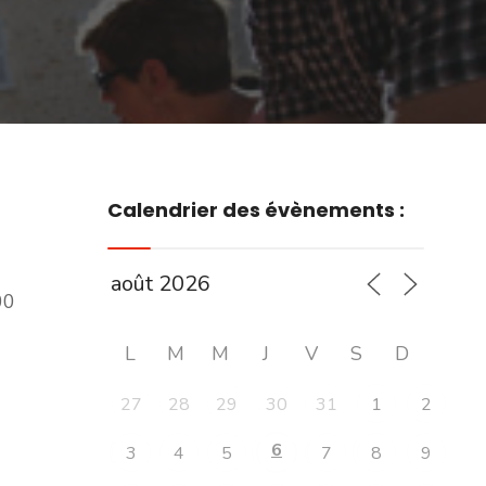
Calendrier des évènements :
00
L
M
M
J
V
S
D
27
28
29
30
31
1
2
6
3
4
5
7
8
9