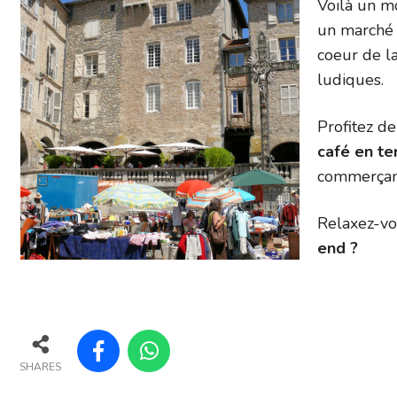
Voilà un m
un marché 
coeur de l
ludiques.
Profitez d
café en te
commerçant
Relaxez-vo
end ?
SHARES