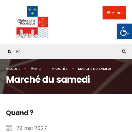
Search
Skip
for:
to
MENU
content
Ouv
ACCUEIL
MARCHÉS
MARCHÉ DU SAMEDI
Events
Marché du samedi
Quand ?
29 mai 2027