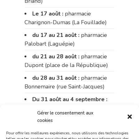
Briand)
Le 17 août :
pharmacie
Charignon-Dumas (La Fouillade)
du 17 au 21 août :
pharmacie
Palobart (Laguépie)
du 21 au 28 août :
pharmacie
Dupont (place de la République)
du 28 au 31 août :
pharmacie
Bonnemaire (rue Saint-Jacques)
Du 31 août au 4 septembre :
pharmacie Charignon-Dumas (La
Gérer le consentement aux
Fouillade)
cookies
du 4 au 11 septembre :
Pour offrir les meilleures expériences, nous utilisons des technologies
pharmacie Carnus (rue Marcellin-
telles que les cookies pour stocker et/ou accéder aux informations des