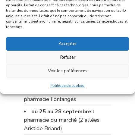
appareils. Le fait de consentir à ces technologies nous permettra de
Fabre)
traiter des données telles que le comportement de navigation ou les ID
uniques sur ce site. Le fait de ne pas consentir ou de retirer son
du 11 au 14 septembre :
consentement peut avoir un effet négatif sur certaines caractéristiques et
fonctions.
pharmacie Dupont (place de la
République)
Accepter
Le 14 septembre :
pharmacie
Charignon-Dumas (La Fouillade)
Refuser
du 14 au 18 septembre :
Voir les préférences
pharmacie Palobart (Laguépie)
Politique de cookies
du 18 au 25 septembre :
pharmacie Fontanges
du 25 au 28 septembre :
pharmacie du marché (2 allées
Aristide Briand)