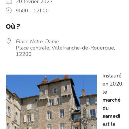
20 février 2027
9h00 - 12h00
Où ?
Place Notre-Dame
Place centrale, Villefranche-de-Rouergue,
12200
Instauré
en 2020,
le
marché
du
samedi
est le