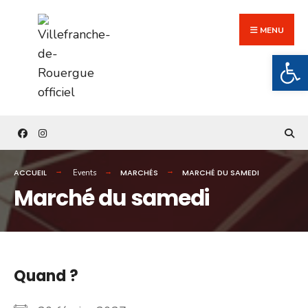
Search
Skip
for:
to
MENU
content
Ouv
ACCUEIL
MARCHÉS
MARCHÉ DU SAMEDI
Events
Marché du samedi
Quand ?