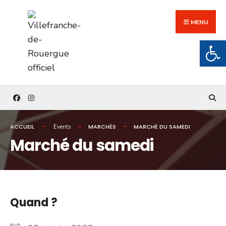
Search
Skip
for:
to
MENU
content
Ouv
ACCUEIL
MARCHÉS
MARCHÉ DU SAMEDI
Events
Marché du samedi
Quand ?