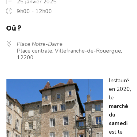
25 janvier 2025
9h00 - 12h00
Où ?
Place Notre-Dame
Place centrale, Villefranche-de-Rouergue,
12200
Instauré
en 2020,
le
marché
du
samedi
est le