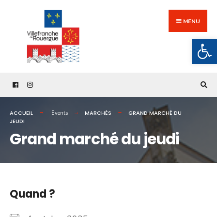
Search
Skip
for:
to
MENU
content
Ouv
ACCUEIL
MARCHÉS
GRAND MARCHÉ DU
Events
JEUDI
Grand marché du jeudi
Quand ?