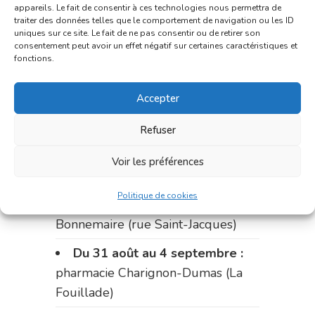
du marché (2 allées Aristide
appareils. Le fait de consentir à ces technologies nous permettra de
traiter des données telles que le comportement de navigation ou les ID
Briand)
uniques sur ce site. Le fait de ne pas consentir ou de retirer son
consentement peut avoir un effet négatif sur certaines caractéristiques et
Le 17 août :
pharmacie
fonctions.
Charignon-Dumas (La Fouillade)
Accepter
du 17 au 21 août :
pharmacie
Palobart (Laguépie)
Refuser
du 21 au 28 août :
pharmacie
Voir les préférences
Dupont (place de la République)
Politique de cookies
du 28 au 31 août :
pharmacie
Bonnemaire (rue Saint-Jacques)
Du 31 août au 4 septembre :
pharmacie Charignon-Dumas (La
Fouillade)