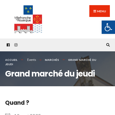
Search
Skip
for:
to
MENU
content
Ouv
ACCUEIL
MARCHÉS
GRAND MARCHÉ DU
Events
JEUDI
Grand marché du jeudi
Quand ?