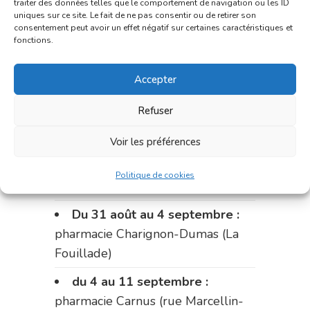
traiter des données telles que le comportement de navigation ou les ID
uniques sur ce site. Le fait de ne pas consentir ou de retirer son
Le 17 août :
pharmacie
consentement peut avoir un effet négatif sur certaines caractéristiques et
Charignon-Dumas (La Fouillade)
fonctions.
du 17 au 21 août :
pharmacie
Accepter
Palobart (Laguépie)
Refuser
du 21 au 28 août :
pharmacie
Dupont (place de la République)
Voir les préférences
du 28 au 31 août :
pharmacie
Politique de cookies
Bonnemaire (rue Saint-Jacques)
Du 31 août au 4 septembre :
pharmacie Charignon-Dumas (La
Fouillade)
du 4 au 11 septembre :
pharmacie Carnus (rue Marcellin-