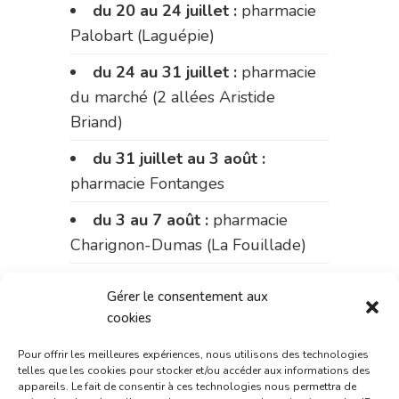
du 20 au 24 juillet :
pharmacie
Palobart (Laguépie)
du 24 au 31 juillet :
pharmacie
du marché (2 allées Aristide
Briand)
du 31 juillet au 3 août :
pharmacie Fontanges
du 3 au 7 août :
pharmacie
Charignon-Dumas (La Fouillade)
du 7 au 14 août :
pharmacie
Gérer le consentement aux
Bonnemaire (rue Saint-Jacques)
cookies
du 15 au 17 août :
pharmacie
Pour offrir les meilleures expériences, nous utilisons des technologies
du marché (2 allées Aristide
telles que les cookies pour stocker et/ou accéder aux informations des
appareils. Le fait de consentir à ces technologies nous permettra de
Briand)