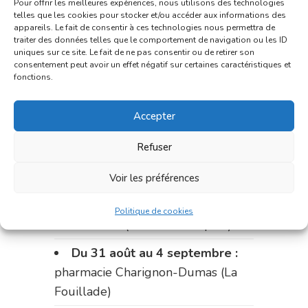
Pour offrir les meilleures expériences, nous utilisons des technologies
du marché (2 allées Aristide
telles que les cookies pour stocker et/ou accéder aux informations des
appareils. Le fait de consentir à ces technologies nous permettra de
Briand)
traiter des données telles que le comportement de navigation ou les ID
uniques sur ce site. Le fait de ne pas consentir ou de retirer son
Le 17 août :
pharmacie
consentement peut avoir un effet négatif sur certaines caractéristiques et
fonctions.
Charignon-Dumas (La Fouillade)
du 17 au 21 août :
pharmacie
Accepter
Palobart (Laguépie)
Refuser
du 21 au 28 août :
pharmacie
Dupont (place de la République)
Voir les préférences
du 28 au 31 août :
pharmacie
Politique de cookies
Bonnemaire (rue Saint-Jacques)
Du 31 août au 4 septembre :
pharmacie Charignon-Dumas (La
Fouillade)