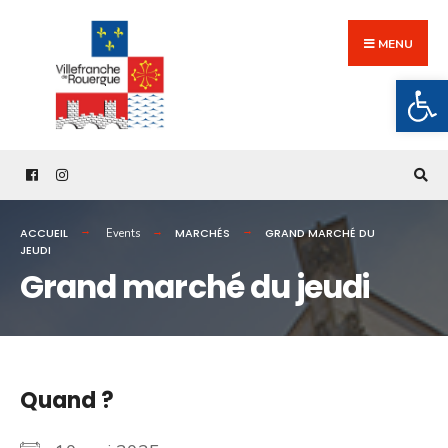
Search
Skip
for:
to
MENU
content
Ouv
ACCUEIL
MARCHÉS
GRAND MARCHÉ DU
Events
JEUDI
Grand marché du jeudi
Quand ?