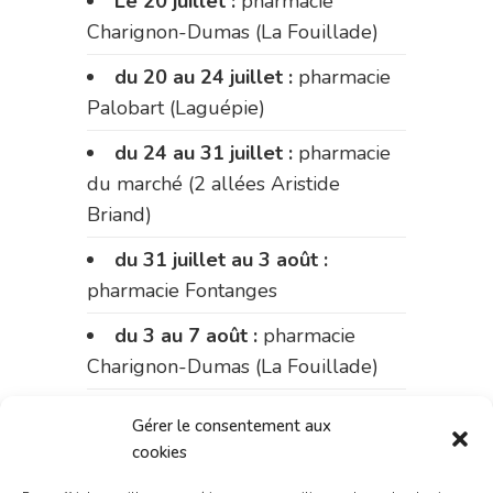
Le 20 juillet :
pharmacie
Charignon-Dumas (La Fouillade)
du 20 au 24 juillet :
pharmacie
Palobart (Laguépie)
du 24 au 31 juillet :
pharmacie
du marché (2 allées Aristide
Briand)
du 31 juillet au 3 août :
pharmacie Fontanges
du 3 au 7 août :
pharmacie
Charignon-Dumas (La Fouillade)
du 7 au 14 août :
pharmacie
Gérer le consentement aux
Bonnemaire (rue Saint-Jacques)
cookies
du 15 au 17 août :
pharmacie