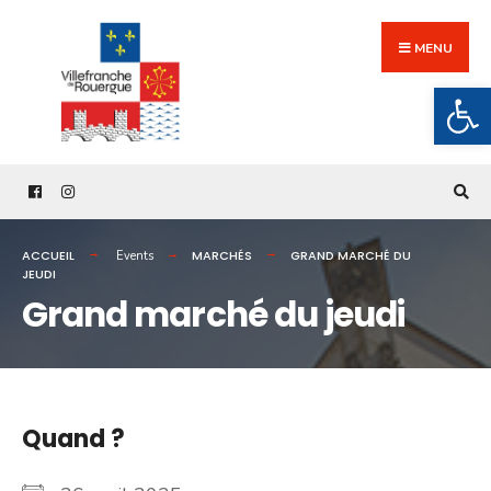
Search
Skip
for:
to
MENU
content
Ouv
ACCUEIL
MARCHÉS
GRAND MARCHÉ DU
Events
JEUDI
Grand marché du jeudi
Quand ?