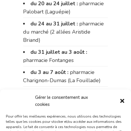
du 20 au 24 juillet :
pharmacie
Palobart (Laguépie)
du 24 au 31 juillet :
pharmacie
du marché (2 allées Aristide
Briand)
du 31 juillet au 3 août :
pharmacie Fontanges
du 3 au 7 août :
pharmacie
Charignon-Dumas (La Fouillade)
du 7 au 14 août :
pharmacie
Gérer le consentement aux
Bonnemaire (rue Saint-Jacques)
cookies
du 15 au 17 août :
pharmacie
Pour offrir les meilleures expériences, nous utilisons des technologies
du marché (2 allées Aristide
telles que les cookies pour stocker et/ou accéder aux informations des
appareils. Le fait de consentir à ces technologies nous permettra de
Briand)