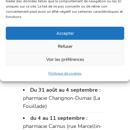
traiter des données telles que le comportement de navigation ou les ID
uniques sur ce site. Le fait de ne pas consentir ou de retirer son
Le 17 août :
pharmacie
consentement peut avoir un effet négatif sur certaines caractéristiques et
Charignon-Dumas (La Fouillade)
fonctions.
du 17 au 21 août :
pharmacie
Accepter
Palobart (Laguépie)
Refuser
du 21 au 28 août :
pharmacie
Dupont (place de la République)
Voir les préférences
du 28 au 31 août :
pharmacie
Politique de cookies
Bonnemaire (rue Saint-Jacques)
Du 31 août au 4 septembre :
pharmacie Charignon-Dumas (La
Fouillade)
du 4 au 11 septembre :
pharmacie Carnus (rue Marcellin-