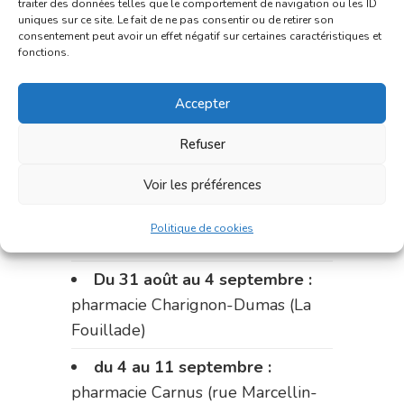
traiter des données telles que le comportement de navigation ou les ID
uniques sur ce site. Le fait de ne pas consentir ou de retirer son
Le 17 août :
pharmacie
consentement peut avoir un effet négatif sur certaines caractéristiques et
Charignon-Dumas (La Fouillade)
fonctions.
du 17 au 21 août :
pharmacie
Accepter
Palobart (Laguépie)
Refuser
du 21 au 28 août :
pharmacie
Dupont (place de la République)
Voir les préférences
du 28 au 31 août :
pharmacie
Politique de cookies
Bonnemaire (rue Saint-Jacques)
Du 31 août au 4 septembre :
pharmacie Charignon-Dumas (La
Fouillade)
du 4 au 11 septembre :
pharmacie Carnus (rue Marcellin-