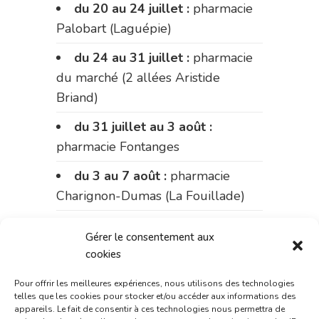
du 20 au 24 juillet :
pharmacie
Palobart (Laguépie)
du 24 au 31 juillet :
pharmacie
du marché (2 allées Aristide
Briand)
du 31 juillet au 3 août :
pharmacie Fontanges
du 3 au 7 août :
pharmacie
Charignon-Dumas (La Fouillade)
du 7 au 14 août :
pharmacie
Gérer le consentement aux
Bonnemaire (rue Saint-Jacques)
cookies
du 15 au 17 août :
pharmacie
Pour offrir les meilleures expériences, nous utilisons des technologies
du marché (2 allées Aristide
telles que les cookies pour stocker et/ou accéder aux informations des
appareils. Le fait de consentir à ces technologies nous permettra de
Briand)