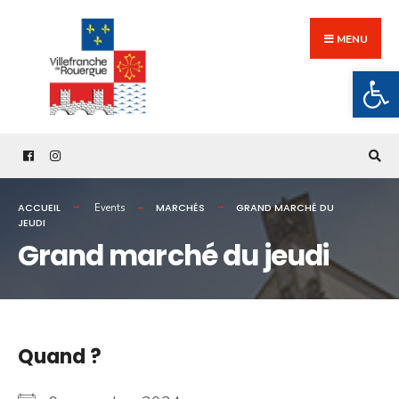
Search
Skip
for:
to
MENU
content
Ouv
ACCUEIL
MARCHÉS
GRAND MARCHÉ DU
Events
JEUDI
Grand marché du jeudi
Quand ?