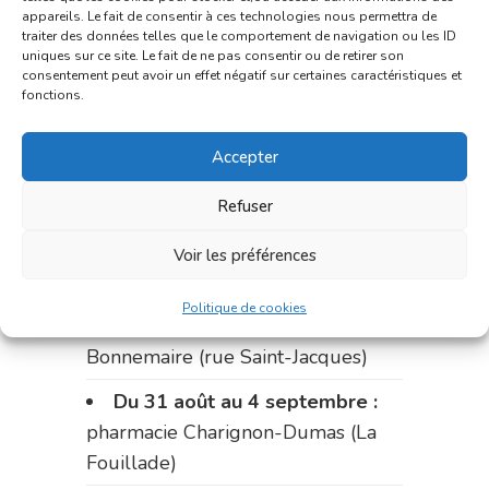
appareils. Le fait de consentir à ces technologies nous permettra de
du marché (2 allées Aristide
traiter des données telles que le comportement de navigation ou les ID
Briand)
uniques sur ce site. Le fait de ne pas consentir ou de retirer son
consentement peut avoir un effet négatif sur certaines caractéristiques et
fonctions.
Le 17 août :
pharmacie
Charignon-Dumas (La Fouillade)
Accepter
du 17 au 21 août :
pharmacie
Palobart (Laguépie)
Refuser
du 21 au 28 août :
pharmacie
Voir les préférences
Dupont (place de la République)
Politique de cookies
du 28 au 31 août :
pharmacie
Bonnemaire (rue Saint-Jacques)
Du 31 août au 4 septembre :
pharmacie Charignon-Dumas (La
Fouillade)