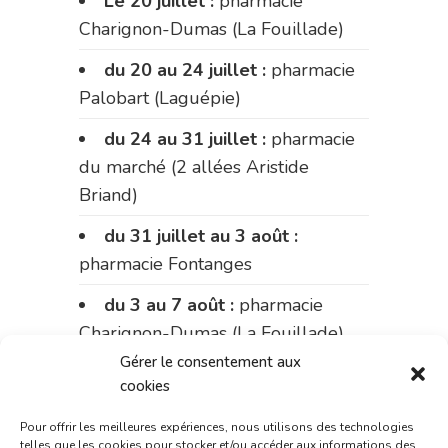
Le 20 juillet :
pharmacie
Charignon-Dumas (La Fouillade)
du 20 au 24 juillet :
pharmacie
Palobart (Laguépie)
du 24 au 31 juillet :
pharmacie
du marché (2 allées Aristide
Briand)
du 31 juillet au 3 août :
pharmacie Fontanges
du 3 au 7 août :
pharmacie
Charignon-Dumas (La Fouillade)
Gérer le consentement aux
du 7 au 14 août :
pharmacie
cookies
Bonnemaire (rue Saint-Jacques)
Pour offrir les meilleures expériences, nous utilisons des technologies
du 15 au 17 août :
pharmacie
telles que les cookies pour stocker et/ou accéder aux informations des