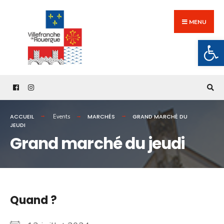
Search
Skip
for:
to
MENU
content
Ouv
ACCUEIL
MARCHÉS
GRAND MARCHÉ DU
Events
JEUDI
Grand marché du jeudi
Quand ?