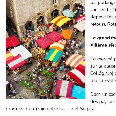
les parkings
l’ancien Lis
dépose les 
retour). Rot
Le grand mar
XIIIème siè
Ce marché pi
sur la
plac
Collégiale) 
tour de ville
Dans un cad
des paysans
produits du terroir, entre causse et Ségala.