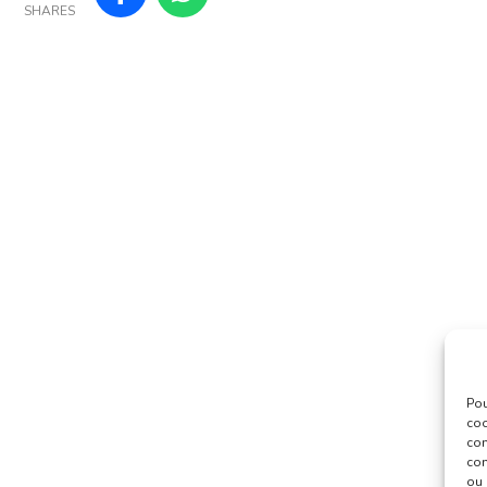
SHARES
Pou
coo
con
com
ou 