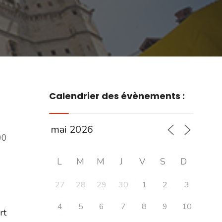
Calendrier des évènements :
00
L
M
M
J
V
S
D
27
28
29
30
1
2
3
4
5
6
7
8
9
10
ert