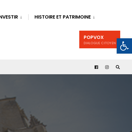
INVESTIR
HISTOIRE ET PATRIMOINE
POPVOX
Ouv
DIALOGUE CITOYEN