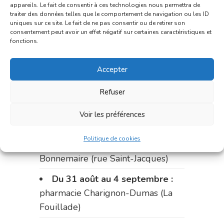
du marché (2 allées Aristide
appareils. Le fait de consentir à ces technologies nous permettra de
traiter des données telles que le comportement de navigation ou les ID
Briand)
uniques sur ce site. Le fait de ne pas consentir ou de retirer son
consentement peut avoir un effet négatif sur certaines caractéristiques et
Le 17 août :
pharmacie
fonctions.
Charignon-Dumas (La Fouillade)
Accepter
du 17 au 21 août :
pharmacie
Palobart (Laguépie)
Refuser
du 21 au 28 août :
pharmacie
Voir les préférences
Dupont (place de la République)
Politique de cookies
du 28 au 31 août :
pharmacie
Bonnemaire (rue Saint-Jacques)
Du 31 août au 4 septembre :
pharmacie Charignon-Dumas (La
Fouillade)