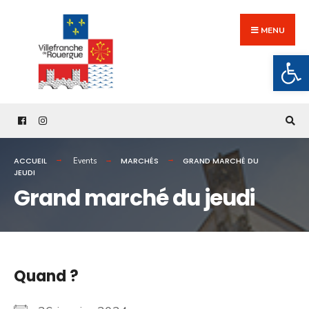
Search
Skip
for:
to
MENU
content
Ouv
ACCUEIL
MARCHÉS
GRAND MARCHÉ DU
Events
JEUDI
Grand marché du jeudi
Quand ?