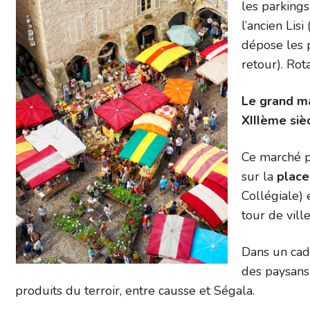
les parkings
l’ancien Lis
dépose les 
retour). Rot
Le grand mar
XIIIème siè
Ce marché pi
sur la
plac
Collégiale) 
tour de ville
Dans un cad
des paysans
produits du terroir, entre causse et Ségala.