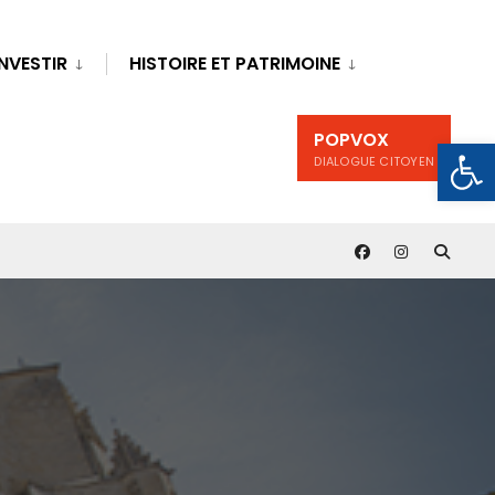
INVESTIR
HISTOIRE ET PATRIMOINE
POPVOX
Ouv
DIALOGUE CITOYEN