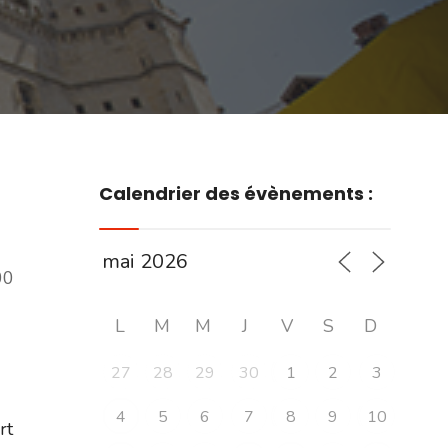
Calendrier des évènements :
00
L
M
M
J
V
S
D
27
28
29
30
1
2
3
4
5
6
7
8
9
10
ert