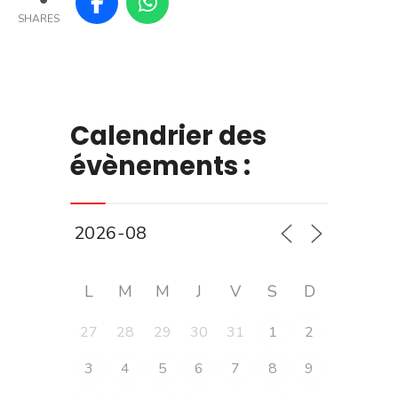
SHARES
Calendrier des
évènements :
L
M
M
J
V
S
D
27
28
29
30
31
1
2
3
4
5
6
7
8
9