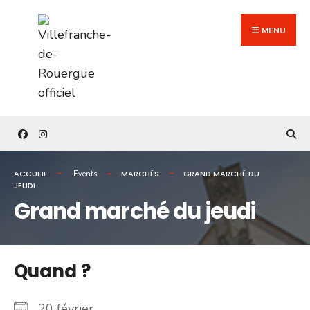
Search
Skip
for:
to
MENU
content
ACCUEIL
MARCHÉS
GRAND MARCHÉ DU
Events
JEUDI
Grand marché du jeudi
Quand ?
20 février