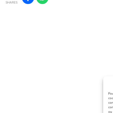
SHARES
Pou
coo
con
com
ou 