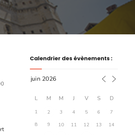
Calendrier des évènements :
00
L
M
M
J
V
S
D
1
2
3
4
5
6
7
8
9
10
11
12
13
14
ert