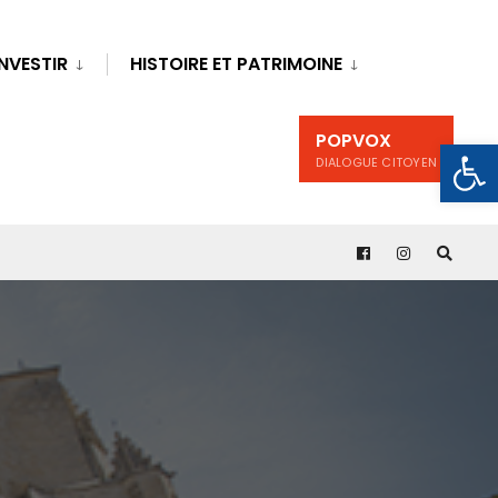
INVESTIR
HISTOIRE ET PATRIMOINE
POPVOX
Ouv
DIALOGUE CITOYEN