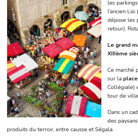
les parkings
l’ancien Lis
dépose les 
retour). Rot
Le grand mar
XIIIème siè
Ce marché pi
sur la
plac
Collégiale) 
tour de ville
Dans un cad
des paysans
produits du terroir, entre causse et Ségala.