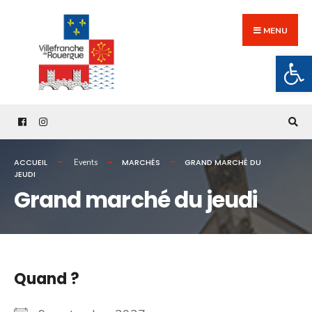
Search
Skip
for:
to
MENU
content
Ouv
ACCUEIL
MARCHÉS
GRAND MARCHÉ DU
Events
JEUDI
Grand marché du jeudi
Quand ?