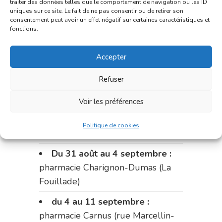
traiter des données telles que le comportement de navigation ou les ID
uniques sur ce site. Le fait de ne pas consentir ou de retirer son
Le 17 août :
pharmacie
consentement peut avoir un effet négatif sur certaines caractéristiques et
Charignon-Dumas (La Fouillade)
fonctions.
du 17 au 21 août :
pharmacie
Accepter
Palobart (Laguépie)
Refuser
du 21 au 28 août :
pharmacie
Dupont (place de la République)
Voir les préférences
du 28 au 31 août :
pharmacie
Politique de cookies
Bonnemaire (rue Saint-Jacques)
Du 31 août au 4 septembre :
pharmacie Charignon-Dumas (La
Fouillade)
du 4 au 11 septembre :
pharmacie Carnus (rue Marcellin-