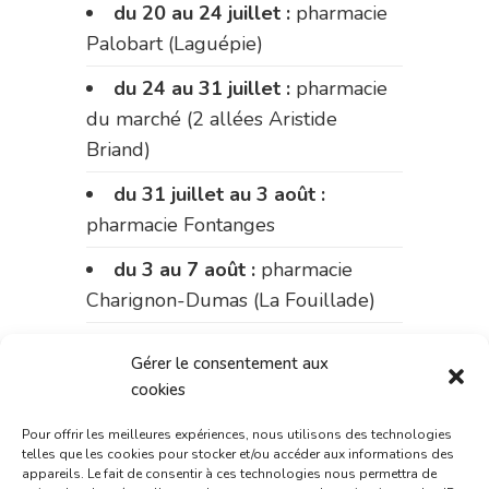
du 20 au 24 juillet :
pharmacie
Palobart (Laguépie)
du 24 au 31 juillet :
pharmacie
du marché (2 allées Aristide
Briand)
du 31 juillet au 3 août :
pharmacie Fontanges
du 3 au 7 août :
pharmacie
Charignon-Dumas (La Fouillade)
du 7 au 14 août :
pharmacie
Gérer le consentement aux
Bonnemaire (rue Saint-Jacques)
cookies
du 15 au 17 août :
pharmacie
Pour offrir les meilleures expériences, nous utilisons des technologies
du marché (2 allées Aristide
telles que les cookies pour stocker et/ou accéder aux informations des
appareils. Le fait de consentir à ces technologies nous permettra de
Briand)